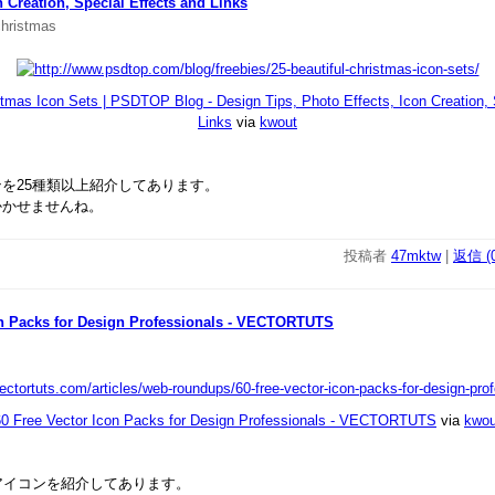
n Creation, Special Effects and Links
christmas
stmas Icon Sets | PSDTOP Blog - Design Tips, Photo Effects, Icon Creation, 
Links
via
kwout
を25種類以上紹介してあります。
かかせませんね。
投稿者
47mktw
|
返信 (0
on Packs for Design Professionals - VECTORTUTS
60 Free Vector Icon Packs for Design Professionals - VECTORTUTS
via
kwou
アイコンを紹介してあります。