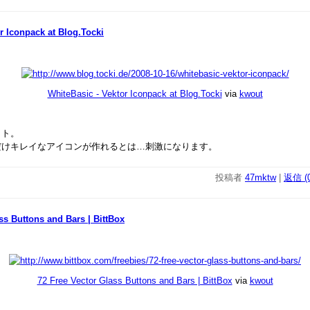
r Iconpack at Blog.Tocki
WhiteBasic - Vektor Iconpack at Blog.Tocki
via
kwout
ット。
だけキレイなアイコンが作れるとは…刺激になります。
投稿者
47mktw
|
返信 (0
ss Buttons and Bars | BittBox
72 Free Vector Glass Buttons and Bars | BittBox
via
kwout