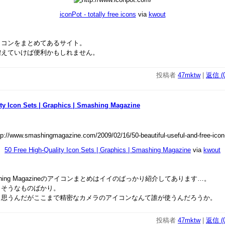
iconPot - totally free icons
via
kwout
イコンをまとめてあるサイト。
増えていけば便利かもしれません。
投稿者
47mktw
|
返信 (0
ity Icon Sets | Graphics | Smashing Magazine
50 Free High-Quality Icon Sets | Graphics | Smashing Magazine
via
kwout
hing Magazineのアイコンまとめはイイのばっかり紹介してあります…。
りそうなものばかり。
も思うんだがここまで精密なカメラのアイコンなんて誰が使うんだろうか。
投稿者
47mktw
|
返信 (0