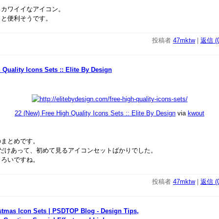
イカワイイなアイコン。
っと便利そうです。
投稿者
47mktw
|
返信 (0
 Quality Icons Sets :: Elite By Design
22 (New) Free High Quality Icons Sets :: Elite By Design
via
kwout
のまとめです。
あるだけあって、初めて見るアイコンセットばかりでした。
しろいですね。
投稿者
47mktw
|
返信 (0
istmas Icon Sets | PSDTOP Blog - Design Tips,