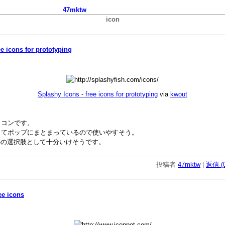
47mktw
icon
ee icons for prototyping
Splashy Icons - free icons for prototyping
via
kwout
イコンです。
ってポップにまとまっているので使いやすそう。
ilk以外の選択肢として十分いけそうです。
投稿者
47mktw
|
返信 (0
ree icons