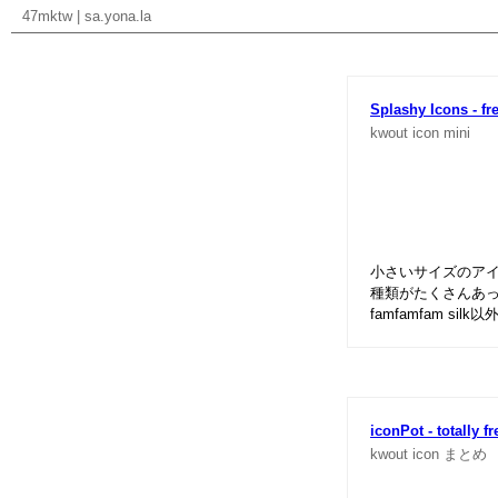
47mktw
|
sa.yona.la
Splashy Icons - fr
kwout
icon
mini
小さいサイズのア
種類がたくさんあ
famfamfam s
iconPot - totally f
kwout
icon
まとめ