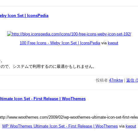
eby Icon Set | IconsPedia
100 Free Icons - Weby Icon Set | IconsPedia
via
kwout
介。
なので、システムで利用するのに最適かもしれません。
投稿者
47mktw
|
返信 (1
imate Icon Set - First Release | WooThemes
WP WooThemes Ultimate Icon Set - First Release | WooThemes
via
kwout