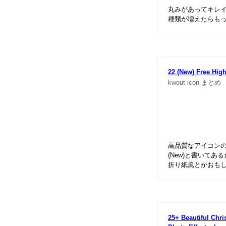
丸みがあってキレ
種類が増えたらも
22 (New) Free High
kwout
icon
まとめ
高品質なアイコン
(New)と書いて
折り紙風とかおも
25+ Beautiful Chr