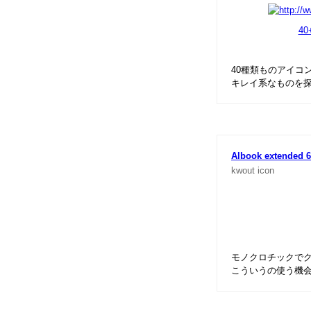
40
40種類ものアイコ
キレイ系なものを
Albook extended 
kwout
icon
モノクロチックで
こういうの使う機