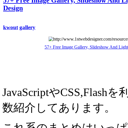
57+ Free Image Gallery, Slideshow And Lig
Design
kwout
gallery
57+ Free Image Gallery, Slideshow And Light
JavaScriptやCSS,
数紹介してあります。
これ系のまとめはいっぱ