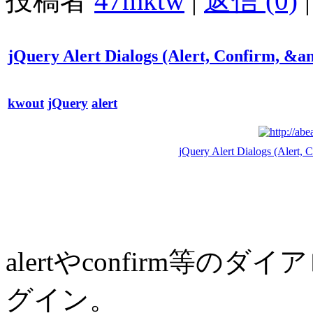
投稿者
47mktw
|
返信 (0)
|
jQuery Alert Dialogs (Alert, Confirm, &
kwout
jQuery
alert
jQuery Alert Dialogs (Alert,
alertやconfirm等の
グイン。