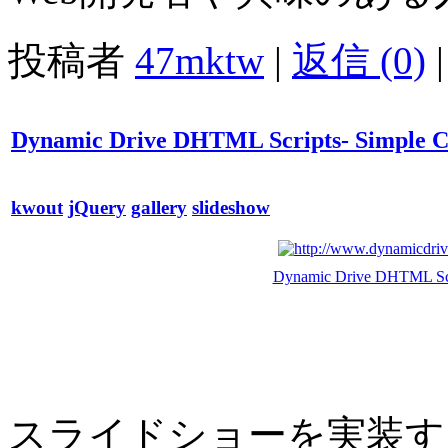
投稿者
47mktw
|
返信 (0)
|
Dynamic Drive DHTML Scripts- Simple Co
kwout
jQuery
gallery
slideshow
Dynamic Drive DHTML Scri
スライドショーを実装する