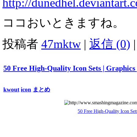
http://dunedhel.deviantart
ココおいときますね。
投稿者
47mktw
|
返信 (0)
|
50 Free High-Quality Icon Sets | Graphic
kwout
icon
まとめ
50 Free High-Quality Icon Set