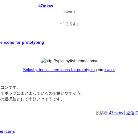
47mktw
kwout
«
1
2
3
4
»
ee icons for prototyping
Splashy Icons - free icons for prototyping
via
kwout
イコンです。
ってポップにまとまっているので使いやすそう。
ilk以外の選択肢として十分いけそうです。
投稿者
47mktw
|
返信 (0
ree icons