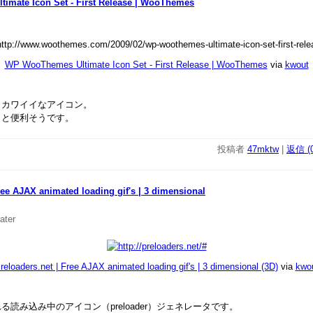
imate Icon Set - First Release | WooThemes
WP WooThemes Ultimate Icon Set - First Release | WooThemes
via
kwout
イカワイイなアイコン。
っと便利そうです。
投稿者
47mktw
|
返信 (0
ree AJAX animated loading gif's | 3 dimensional
ater
reloaders.net | Free AJAX animated loading gif's | 3 dimensional (3D)
via
kwo
れる読み込み中のアイコン（preloader）ジェネレータです。