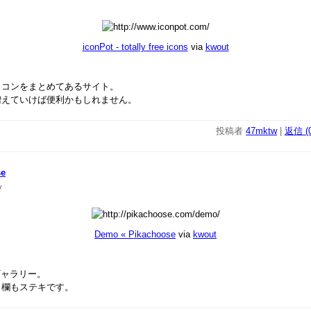
iconPot - totally free icons
via
kwout
イコンをまとめてあるサイト。
増えていけば便利かもしれません。
投稿者
47mktw
|
返信 (0
se
y
Demo « Pikachoose
via
kwout
yギャラリー。
ント欄もステキです。