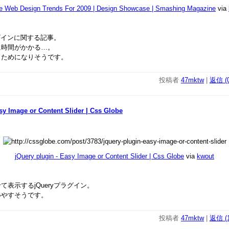
e Web Design Trends For 2009 | Design Showcase | Smashing Magazine
via
デザインに関する記事。
に時間がかかる…。
もためになりそうです。
投稿者
47mktw
|
返信 (0
sy Image or Content Slider | Css Globe
jQuery plugin - Easy Image or Content Slider | Css Globe
via
kwout
表示するjQueryプラグイン。
いやすそうです。
投稿者
47mktw
|
返信 (1