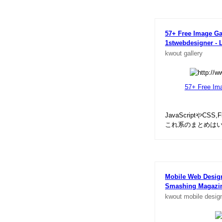
57+ Free Image Ga
1stwebdesigner - 
kwout
gallery
57+ Free Ima
JavaScriptや
これ系のまとめは
Mobile Web Design
Smashing Magazi
kwout
mobile
desig