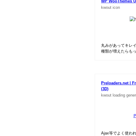
WP WooThemes Ult
kwout
icon
丸みがあってキレ
種類が増えたらも
Preloaders.net | F
(3D)
kwout
loading
gener
P
Ajax等でよく使わ