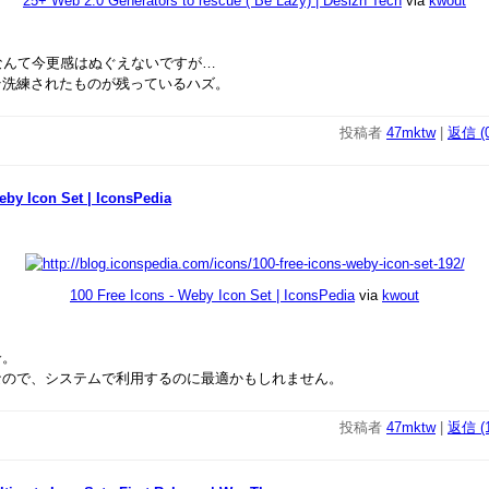
25+ Web 2.0 Generators to rescue ( Be Lazy) | Desizn Tech
via
kwout
ratorなんて今更感はぬぐえないですが…
そ洗練されたものが残っているハズ。
投稿者
47mktw
|
返信 (0
eby Icon Set | IconsPedia
100 Free Icons - Weby Icon Set | IconsPedia
via
kwout
介。
なので、システムで利用するのに最適かもしれません。
投稿者
47mktw
|
返信 (1