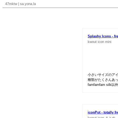
47mktw
|
sa.yona.la
Splashy Icons - fr
kwout
icon
mini
小さいサイズのア
種類がたくさんあ
famfamfam s
iconPot - totally f
kwout
icon
まとめ