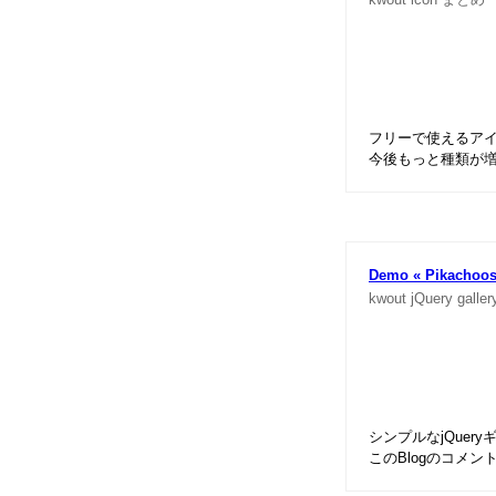
フリーで使えるア
今後もっと種類が
Demo « Pikachoo
kwout
jQuery
galler
シンプルなjQuer
このBlogのコメ